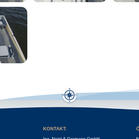
KONTAKT:
Ing. Neipl & Gromann GmbH
M